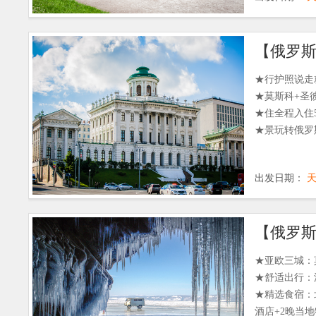
★行护照说走
★莫斯科+圣
★住全程入住
★景玩转俄罗
出发日期：
★亚欧三城：
★舒适出行：
★精选食宿：
酒店+2晚当地