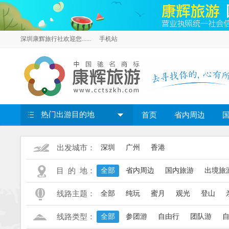
深圳康辉旅行社欢迎您......
手机站
热门出游目的地
首页
省内周边
出发城市：
深圳
广州
香港
目 的 地：
全部
省内周边
国内旅游
出境旅
线路主题：
全部
纯玩
蜜月
观光
登山
线路类型：
全部
参团游
自由行
团队游