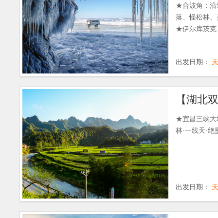
★合波角：沿
落、怪松林、
★伊尔库茨克
出发日期：
【湖北双
★宜昌三峡大
林·一线天·绝
出发日期：