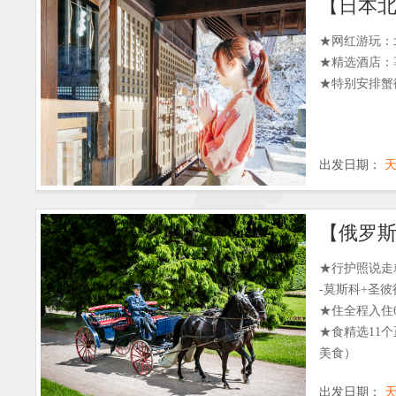
★网红游玩：
★精选酒店：
★特别安排蟹
出发日期：
★行护照说走
-莫斯科+圣
★住全程入住
★食精选11
美食）
★景玩转俄罗
出发日期：