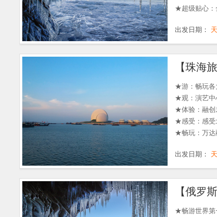
★超级贴心：
出发日期：
★游：畅玩各
★观：演艺中
★体验：融创
★感受：感受
★畅玩：万达
出发日期：
【俄罗斯
★畅游世界第