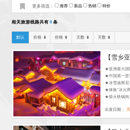
更多筛选：
推荐
新品
热销
特价
9
相关旅游线路共有
条
默认
价格
价格
天数
天数
★亚洲最大国
★中国第一赏
★冰雪迪斯尼
★体验“冰火
★柴火铁锅炖
出发日期：