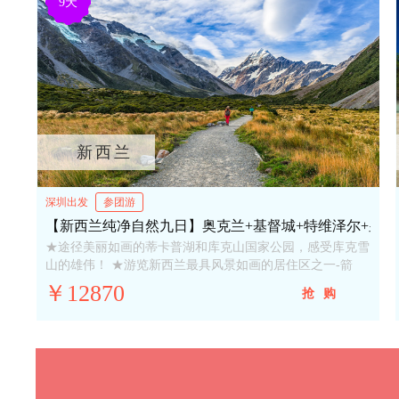
9天
新西兰
深圳出发
参团游
【新西兰纯净自然九日】奥克兰+基督城+特维泽尔+皇后
★途径美丽如画的蒂卡普湖和库克山国家公园，感受库克雪
山的雄伟！ ★游览新西兰最具风景如画的居住区之一-箭
镇； ★南…
￥12870
抢购