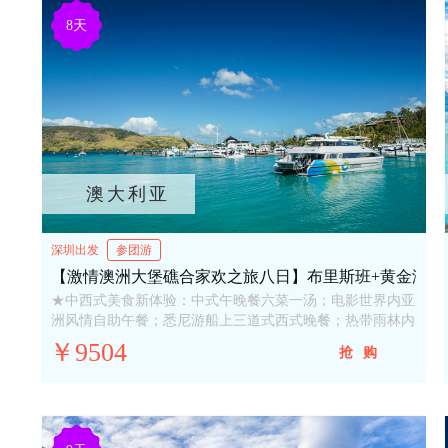
8天
澳大利亚
深圳出发
参团游
【激情澳洲大堡礁合家欢之旅八日】布里斯班+黄金海岸+
★中西式美食新体验：中式午晚餐六菜一汤；电影世界内亚
洲风情自助午餐；悉尼游船上三道式西式晚餐；热带雨林内
烧烤自助午餐；…
￥9504
抢购