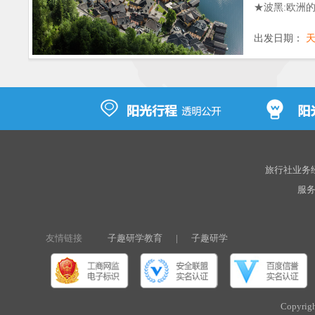
★波黑:欧洲
风光独特的中
出发日期：
★斯洛文尼亚
★塞尔维亚：
★马其顿首都
★黑山：科托
旅行社业务经营
服务热
友情链接
子趣研学教育
|
子趣研学
Copyri