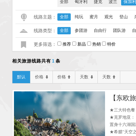
全部
匈牙利
捷克
波兰
保加
线路主题：
全部
纯玩
蜜月
观光
登山
线路类型：
全部
参团游
自由行
团队游
更多筛选：
推荐
新品
热销
特价
1
相关旅游线路共有
条
默认
价格
价格
天数
天数
★三大特色餐
★克罗地亚：
置身十六湖国
★希腊“天空