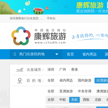
深圳康辉旅行社欢迎您......
手机站
热门出游目的地
首页
省内周边
出发城市：
深圳
广州
香港
目 的 地：
全部
省内周边
国内旅游
出境旅
全部
亚洲旅游
中东非洲
澳洲旅
全部
中欧
东欧
西欧
北欧