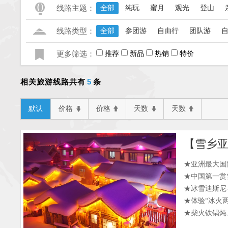
线路主题：
全部
纯玩
蜜月
观光
登山
线路类型：
全部
参团游
自由行
团队游
更多筛选：
推荐
新品
热销
特价
5
相关旅游线路共有
条
默认
价格
价格
天数
天数
★亚洲最大国
★中国第一赏
★冰雪迪斯尼
★体验“冰火
★柴火铁锅炖