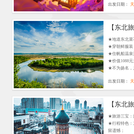
出发日期：
★地道东北菜
★穿朝鲜服装
★住帆船温泉
★价值108
★不为扬名，
出发日期：
★旅游三宝：
★行程特色：
留遗憾；