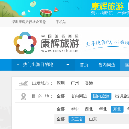
深圳康辉旅行社欢迎您......
手机站
热门出游目的地
首页
省内周边
出发城市：
深圳
广州
香港
目 的 地：
全部
省内周边
国内旅游
出境旅
全部
华中
西北
华北
东北
全部
东三省
山东