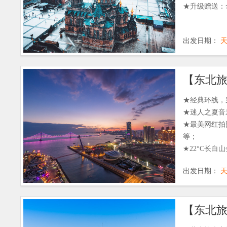
★升级赠送：
出发日期：
★经典环线，
★迷人之夏音
★最美网红拍
等；
★22°C长
钓、
出发日期：
中央大街、船