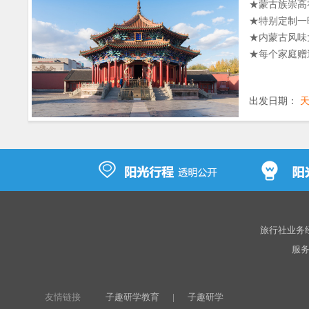
★蒙古族崇高
★特别定制一
★内蒙古风味
★每个家庭赠
出发日期：
旅行社业务经营
服务热
友情链接
子趣研学教育
|
子趣研学