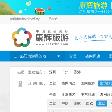
深圳康辉旅行社欢迎您......
手机站
热门出游目的地
首页
省内周边
出发城市：
深圳
广州
香港
目 的 地：
全部
省内周边
国内旅游
出境旅
全部
亚洲旅游
中东非洲
澳洲旅
全部
中欧
东欧
西欧
北欧