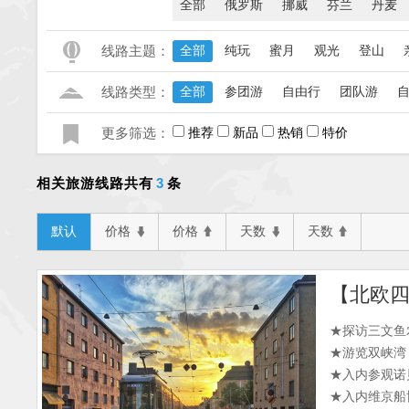
全部
俄罗斯
挪威
芬兰
丹麦
线路主题：
全部
纯玩
蜜月
观光
登山
线路类型：
全部
参团游
自由行
团队游
更多筛选：
推荐
新品
热销
特价
3
相关旅游线路共有
条
默认
价格
价格
天数
天数
★探访三文鱼
★游览双峡湾
★入内参观诺
★入内维京船