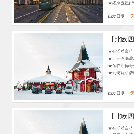
★搭乘五星邮
★不含司机导
出发日期：
【北欧四
★在泛着白茫
★展开冰岛著
★亲临斯德哥
★到访瓦萨战
出发日期：
【北欧四
★在泛着白茫