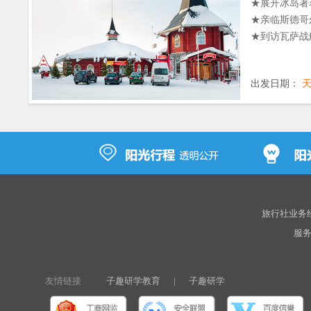
★展开冰岛著
★亲临斯德哥
★到访瓦萨战
出发日期：
旅行社业务经营
服务热
友情链接
子趣研学教育
|
子趣研学