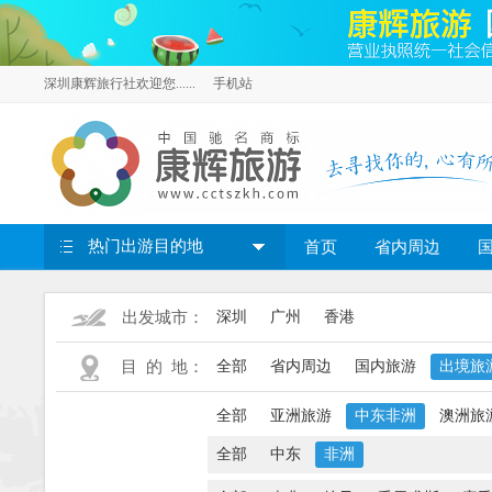
深圳康辉旅行社欢迎您......
手机站
热门出游目的地
首页
省内周边
出发城市：
深圳
广州
香港
目 的 地：
全部
省内周边
国内旅游
出境旅
全部
亚洲旅游
中东非洲
澳洲旅
全部
中东
非洲