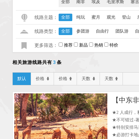
全部
南非
埃及
毛里求斯
塞
线路主题：
全部
纯玩
蜜月
观光
登山
线路类型：
全部
参团游
自由行
团队游
更多筛选：
推荐
新品
热销
特价
3
相关旅游线路共有
条
默认
价格
价格
天数
天数
★2 人成行
★不可错过-
★特别安排马达
★必游打卡地