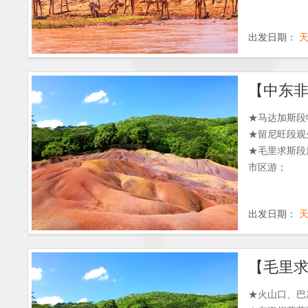
出发日期：
【中东非
★马达加斯段
★留尼旺段观
★毛里求斯段
市区游；
出发日期：
★火山口、巴