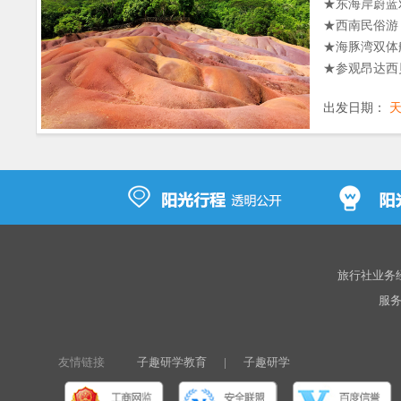
★东海岸蔚蓝
★西南民俗游 
★海豚湾双体船
★参观昂达西
★越野车游昂
出发日期：
★参观世界文
旅行社业务经营
服务热
友情链接
子趣研学教育
|
子趣研学