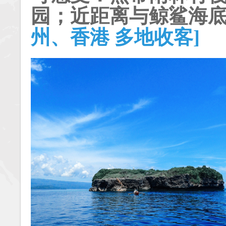
园；近距离与鲸鲨海
州、香港 多地收客]