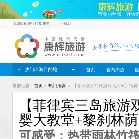
深圳康辉旅行社欢迎您......
手机站
热门出游目的地
首页
省内周边
>
>
当前位置：
首页
热门推荐
【菲律宾三岛旅游双飞六日】宿雾岛
【菲律宾三岛旅游双
婴大教堂+黎刹林
可感受：热带雨林竹