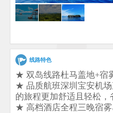
线路特色
★ 双岛线路杜马盖地+
★ 品质航班深圳宝安机
的旅程更加舒适且轻松，
★ 高档酒店全程三晚宿雾