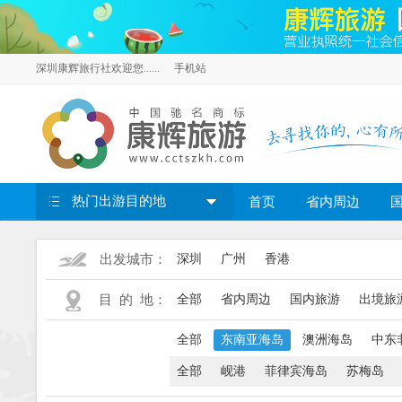
深圳康辉旅行社欢迎您......
手机站
热门出游目的地
首页
省内周边
出发城市：
深圳
广州
香港
目 的 地：
全部
省内周边
国内旅游
出境旅
全部
东南亚海岛
澳洲海岛
中东
全部
岘港
菲律宾海岛
苏梅岛