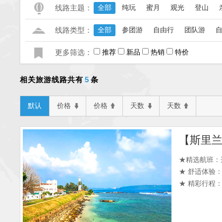
线路主题：
全部
纯玩
蜜月
观光
登山
线路类型：
全部
参团游
自由行
团队游
更多筛选：
推荐
新品
热销
特价
5
相关旅游线路共有
条
默认
价格
价格
天数
天数
★精选航班：
★ 舒适体验
★ 精彩行程