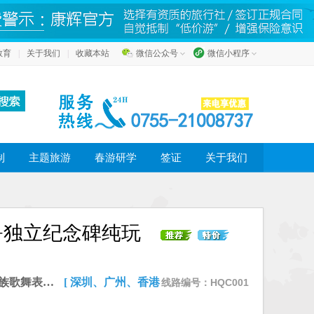
教育
|
关于我们
|
收藏本站
微信公众号
微信小程序
制
主题旅游
春游研学
签证
关于我们
寺+独立纪念碑纯玩
民族歌舞表…
[ 深圳、广州、香港
线路编号：HQC001