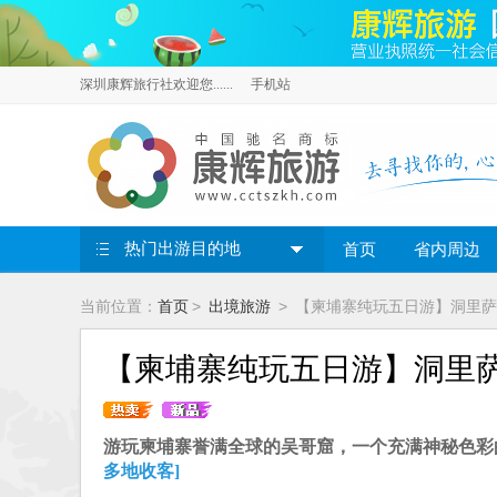
深圳康辉旅行社欢迎您......
手机站
热门出游目的地
首页
省内周边
>
>
当前位置：
首页
出境旅游
【柬埔寨纯玩五日游】洞里萨
【柬埔寨纯玩五日游】洞里萨
游玩柬埔寨誉满全球的吴哥窟，一个充满神秘色彩
多地收客]