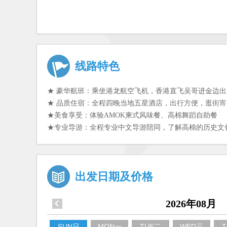
线路特色
★ 豪华航班：乘坐港龙航空飞机，香港直飞吴哥进金边出
★ 品质住宿：全程四晚当地五星酒店，出行方便，逛街
★美食享受：体验AMOK柬式风味餐、高棉舞蹈自助餐
★专业导游：全程专业中文导游陪同，了解高棉的历史文
出发日期及价格
2026年08月
SUN日
MON一
TUE二
WED三