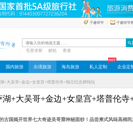
子趣研学
|
子趣研学
毛里求斯
邮轮
香港
国内旅游
出境旅游
海岛旅游
私人定制
企业定
湖+大吴哥+金边+女皇宫+塔普伦寺+独立纪念碑纯玩
湖+大吴哥+金边+女皇宫+塔普伦
的古国揭开世界七大奇迹吴哥窟神秘面纱！品尝柬式风味高棉