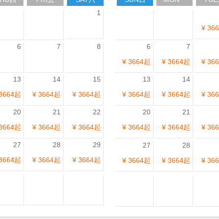
1
¥ 36
6
7
8
6
7
¥ 3664起
¥ 3664起
¥ 36
13
14
15
13
14
 3664起
¥ 3664起
¥ 3664起
¥ 3664起
¥ 3664起
¥ 36
20
21
22
20
21
 3664起
¥ 3664起
¥ 3664起
¥ 3664起
¥ 3664起
¥ 36
27
28
29
27
28
 3664起
¥ 3664起
¥ 3664起
¥ 3664起
¥ 3664起
¥ 36