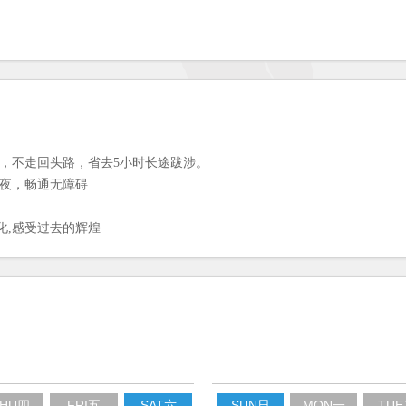
，不走回头路，省去5小时长途跋涉。
宵夜，畅通无障碍
化,感受过去的辉煌
THU四
FRI五
SAT六
SUN日
MON一
TU