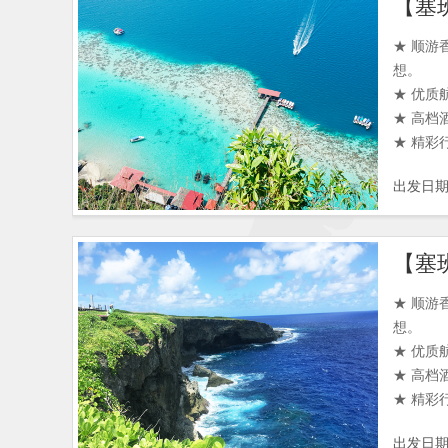
★ 顺
想。
★ 优质
★ 高档
★ 精彩
出发日
★ 顺
想。
★ 优质
★ 高档
★ 精彩
出发日