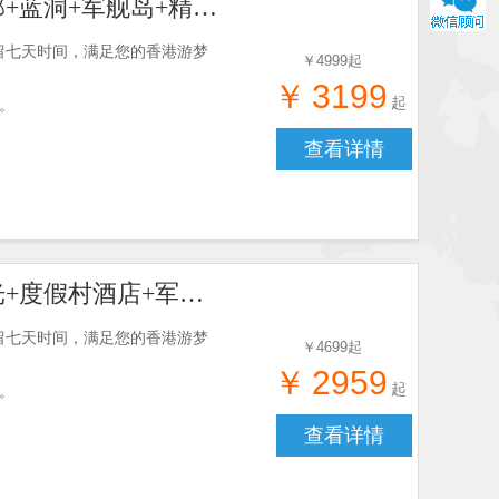
【塞班海岛旅游六日】万岁崖+鸟岛+日军最后司令部+蓝洞+军舰岛+精彩行程北部观光
留七天时间，满足您的香港游梦
￥
4999
起
￥
3199
起
食。
查看详情
【塞班岛五日游】万岁崖+日军最后司令部+北部观光+度假村酒店+军舰岛+蓝洞
留七天时间，满足您的香港游梦
￥
4699
起
￥
2959
起
食。
查看详情