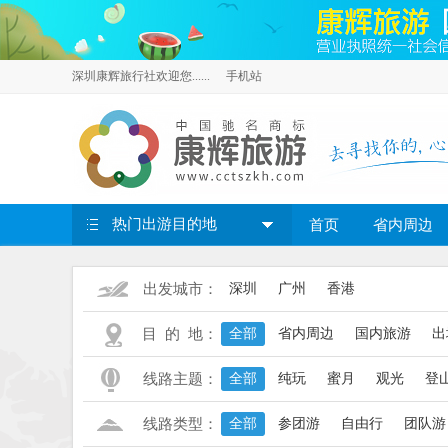
深圳康辉旅行社欢迎您......
手机站
热门出游目的地
首页
省内周边
出发城市：
深圳
广州
香港
目 的 地：
全部
省内周边
国内旅游
出
线路主题：
全部
纯玩
蜜月
观光
登
线路类型：
全部
参团游
自由行
团队游