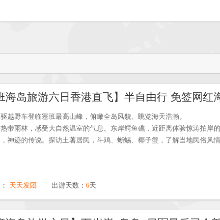
四驱越野车登临塞班最高山峰，俯瞰全岛风貌、眺览海天浩瀚。
亚热带雨林，感受大自然温室的气息。东岸鳄鱼礁，近距离体验惊涛拍岸
洞，神迹的传说。探访土著居民，斗鸡、蜥蜴、椰子蟹，了解当地民俗风
期：
天天发团
出游天数：
6
天