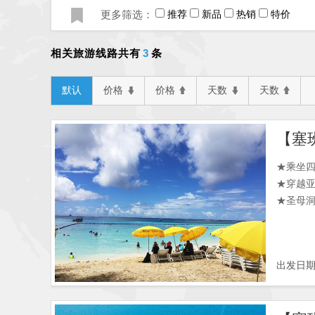
更多筛选：
推荐
新品
热销
特价
3
相关旅游线路共有
条
默认
价格
价格
天数
天数
★乘坐
★穿越
★圣母
出发日