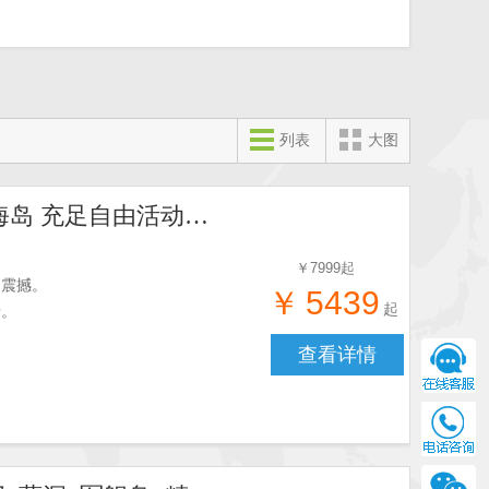
列表
大图
【塞班海岛旅游六日香港直飞】半自由行 免签网红海岛 充足自由活动时间 纯玩
￥
7999
起
的震撼。
￥
5439
起
情。
查看详情