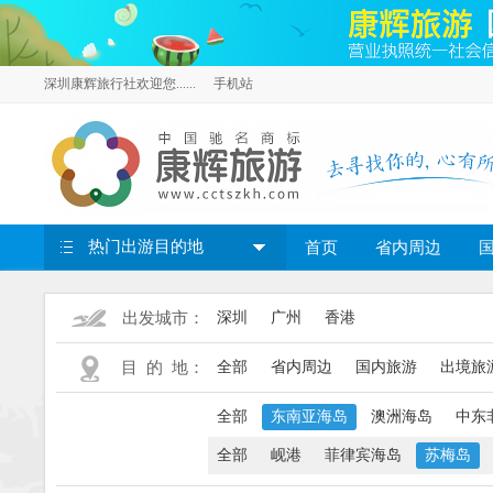
深圳康辉旅行社欢迎您......
手机站
热门出游目的地
首页
省内周边
出发城市：
深圳
广州
香港
目 的 地：
全部
省内周边
国内旅游
出境旅
全部
东南亚海岛
澳洲海岛
中东
全部
岘港
菲律宾海岛
苏梅岛