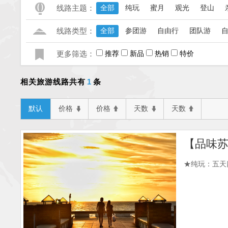
线路主题：
全部
纯玩
蜜月
观光
登山
线路类型：
全部
参团游
自由行
团队游
更多筛选：
推荐
新品
热销
特价
1
相关旅游线路共有
条
默认
价格
价格
天数
天数
【品味
★纯玩：五天