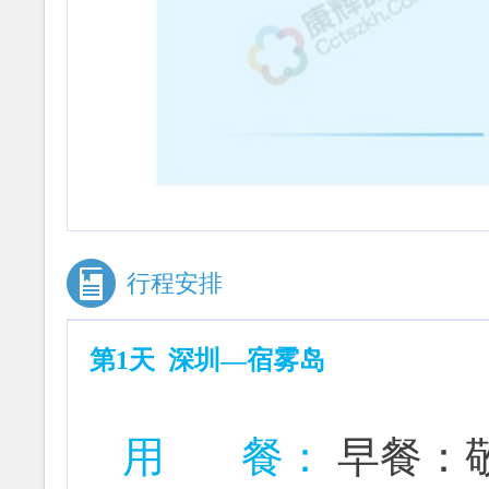
行程安排
第1天 深圳—宿雾岛
用 餐：
早餐：