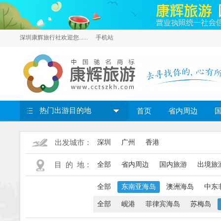
深圳康辉旅行社欢迎您......
手机站
热门出游目的地
首页
省内周边
出发城市：
深圳
广州
香港
目 的 地：
全部
省内周边
国内旅游
出境旅
全部
东南亚海岛
澳洲海岛
中东
全部
岘港
菲律宾海岛
苏梅岛