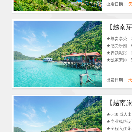
出发日期：
★尊贵享受：
★感受乐园：
★养颜泥浴：
★独家安排：
出发日期：
★6-10 成
★专业线路设
★全程入住芽