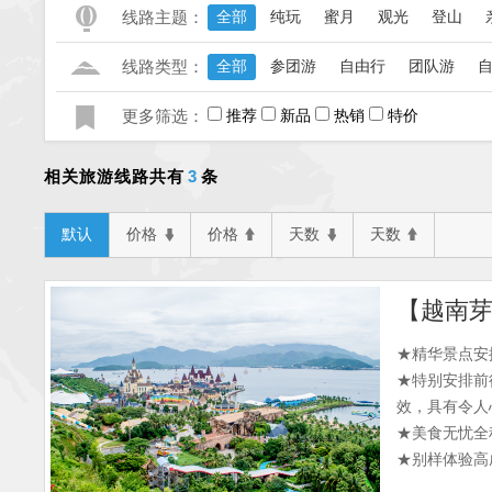
线路主题：
全部
纯玩
蜜月
观光
登山
线路类型：
全部
参团游
自由行
团队游
更多筛选：
推荐
新品
热销
特价
3
相关旅游线路共有
条
默认
价格
价格
天数
天数
★精华景点安
★特别安排前
效，具有令人
★美食无忧全
★别样体验高
茶！