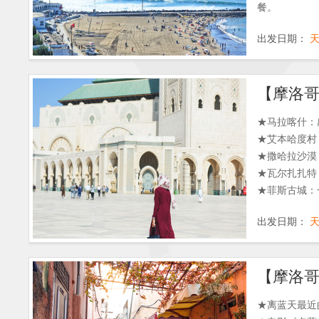
餐。
出发日期：
★马拉喀什：
★艾本哈度村
★撒哈拉沙漠
★瓦尔扎扎特
★菲斯古城：
★舍夫沙万：
出发日期：
★拉巴特：老
★卡萨布兰卡
的地中海式的
★乘坐四驱越
★古城丹吉尔
★离蓝天最近
★特色美味体