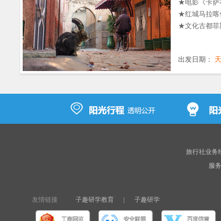
★电影《卡萨
s库斯库斯，
★红城马拉喀
★文化古都菲
出发日期：
旅行社业务经营
服务热
友情链接
子趣研学教育
|
子趣研学