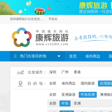
深圳康辉旅行社欢迎您......
手机站
热门出游目的地
首页
省内周边
出发城市：
深圳
广州
香港
目 的 地：
全部
省内周边
国内旅游
出境旅
全部
亚洲旅游
中东非洲
澳洲旅
全部
中东
非洲