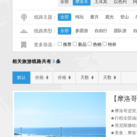
全部
摩洛哥
土耳其
以色列
线路主题：
全部
纯玩
蜜月
观光
登山
线路类型：
全部
参团游
自由行
团队游
更多筛选：
推荐
新品
热销
特价
3
相关旅游线路共有
条
默认
价格
价格
天数
天数
★摩洛哥进突
★行程全部涵
★突尼斯撒哈
★美食：摩洛