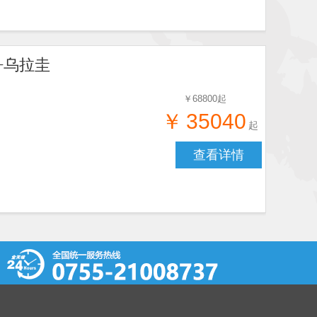
大瀑布，体验无比震撼的视觉冲
+乌拉圭
￥
68800
起
面餐，秘鲁PISCO烤鸡自助餐
￥
35040
起
查看详情
小城科洛尼亚；
力；