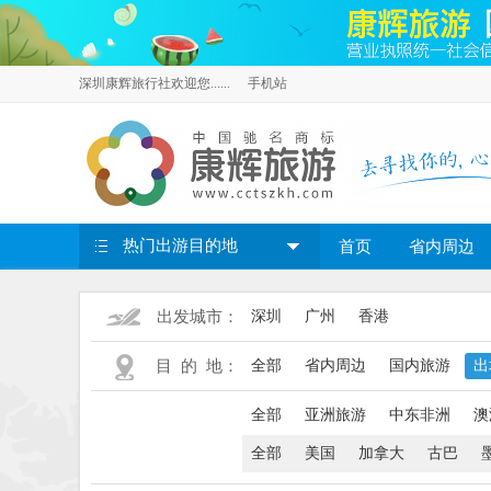
深圳康辉旅行社欢迎您......
手机站
热门出游目的地
首页
省内周边
出发城市：
深圳
广州
香港
目 的 地：
全部
省内周边
国内旅游
出
全部
亚洲旅游
中东非洲
澳
全部
美国
加拿大
古巴