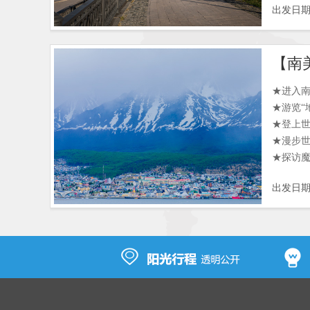
出发日
★被世界
击；
★游览
【南
★相约世
★游览
★进入
★探秘“
★游览“
★特别赠
★登上世
+印加可
★漫步世
★探访魔
★游览
出发日
★乘船前
★特别
★游览