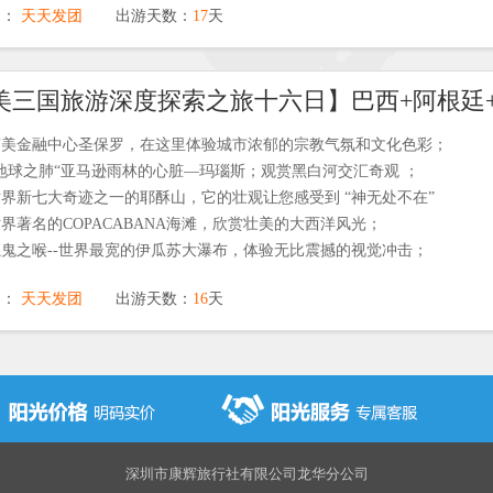
期：
天天发团
出游天数：
17
天
三大瀑布之一的伊瓜苏瀑布所震撼，探访魔鬼之喉--世界最宽的伊瓜苏
首都布宜诺斯艾利斯，感受其历史悠久的文化氛围；
美三国旅游深度探索之旅十六日】巴西+阿根廷
界文化遗产 “王者之城”利马；
智利首都公园圣地亚哥圣母山，圣地亚哥的美景在这里尽收眼底；
南美金融中心圣保罗，在这里体验城市浓郁的宗教气氛和文化色彩；
空中之城”“迷失之城”马丘比丘，见证印加帝国的灿烂文化；
地球之肺“亚马逊雨林的心脏—玛瑙斯；观赏黑白河交汇奇观 ；
送巴西里约烤肉餐，依瓜苏瀑布公园水上餐厅当地餐，智利瓦尔帕莱索海鲜
界新七大奇迹之一的耶酥山，它的壮观让您感受到 “神无处不在”
乐四大特色餐；
界著名的COPACABANA海滩，欣赏壮美的大西洋风光；
鬼之喉--世界最宽的伊瓜苏大瀑布，体验无比震撼的视觉冲击；
首都布宜诺斯艾利斯，感受其历史悠久的文化氛围；
期：
天天发团
出游天数：
16
天
往联合国教科文组织的世界遗产—“被世界遗忘的角落”乌拉圭最古老的
安排游览阿根廷冰川国家公园，观赏莫雷诺冰川动人美景；
世界最南端的国家公园—火地岛国家公园，感受世界大陆最南端的无限魅
深圳市康辉旅行社有限公司