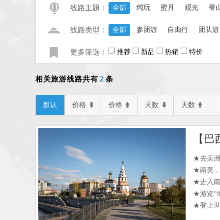
线路主题：
全部
纯玩
蜜月
观光
登
线路类型：
全部
参团游
自由行
团队游
更多筛选：
推荐
新品
热销
特价
2
相关旅游线路共有
条
默认
价格
价格
天数
天数
★去美
★南美
★进入
★游览“
★登上世
欣赏壮