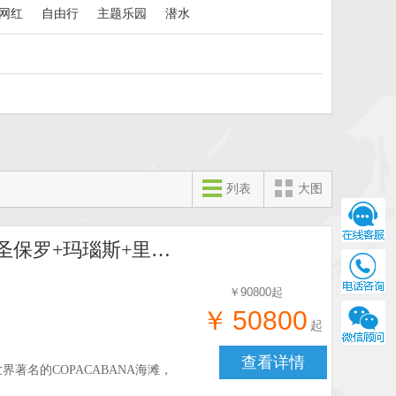
网红
自由行
主题乐园
潜水
列表
大图
【巴西阿根廷智利秘鲁旅游四国联游十七日】纽约+圣保罗+玛瑙斯+里约热内卢+圣地亚哥
￥
90800
起
￥
50800
起
查看详情
著名的COPACABANA海滩，