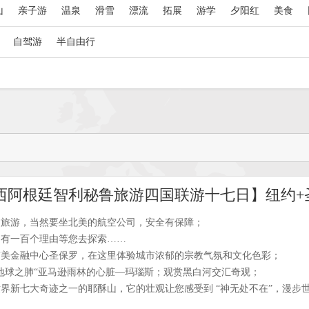
山
亲子游
温泉
滑雪
漂流
拓展
游学
夕阳红
美食
自驾游
半自由行
洲旅游，当然要坐北美的航空公司，安全有保障；
，有一百个理由等您去探索……
南美金融中心圣保罗，在这里体验城市浓郁的宗教气氛和文化色彩；
地球之肺“亚马逊雨林的心脏—玛瑙斯；观赏黑白河交汇奇观；
界新七大奇迹之一的耶酥山，它的壮观让您感受到 “神无处不在”，漫步世界
美的大西洋风光；