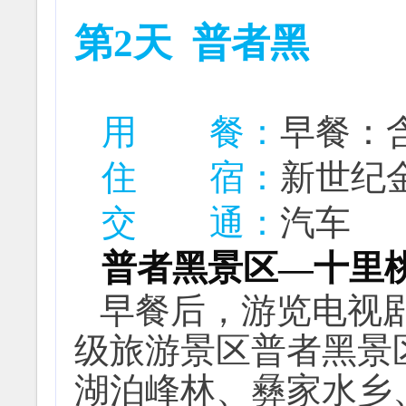
第2天
普者黑
用 餐：
早餐：
住
宿
：
新世纪
交 通：
汽车
普者黑景
区—
十里
早餐后，游览电视
级旅游景区普者黑景
湖泊峰林、彝家水乡