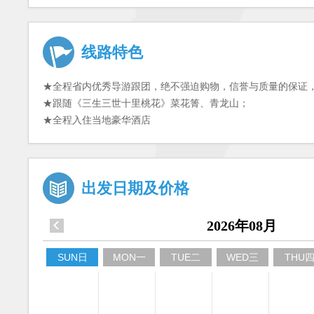
线路特色
★全程省内优秀导游跟团，绝不强迫购物，信誉与质量的保证，傲
★跟随《三生三世十里桃花》菜花箐、青龙山；
★全程入住当地豪华酒店
出发日期及价格
2026年08月
SUN日
MON一
TUE二
WED三
THU